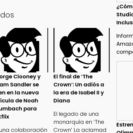
¿Cóm
ados
Studi
Inclu
Infor
Amazo
compa
orge Clooney y
El final de ‘The
am Sandler se
Crown’: Un adiós a
en en la nueva
la era de Isabel II y
lícula de Noah
Diana
umbach para
El legado de una
flix
monarquía en ‘The
Estren
 una colaboración
Crown’ La aclamad
Olímp