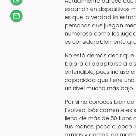
Actualmente parece que l
expandir en dispositivos m
es que la verdad la estra
personas que juegan media
numerosa como los jugador
es considerablemente gr
No está demás decir que 
bajará al adaptarse a disp
entendible, pues incluso e
capacidad que tiene una c
un nivel mucho más bajo.
Por si no conoces bien de
Evolved, básicamente es s
llena de más de 50 tipos d
tus manos, poco a poco ir
armas y demás, de manera