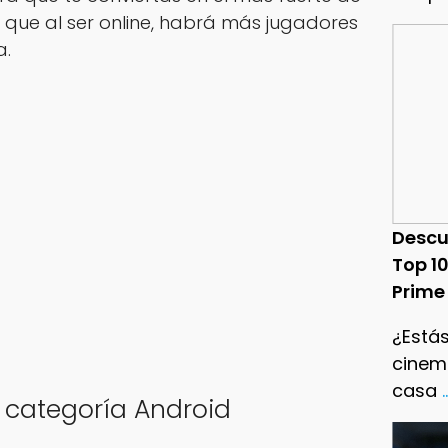
o que al ser online, habrá más jugadores
a.
Descu
Top 1
Prime
¿Estás
cinema
casa
.
a categoría Android