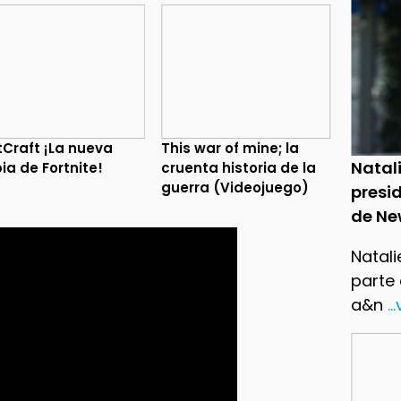
tCraft ¡La nueva
This war of mine; la
Natal
ia de Fortnite!
cruenta historia de la
guerra (Videojuego)
presid
de Ne
Natali
parte
a&n
..