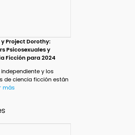
 y Project Dorothy:
ers Psicosexuales y
ia Ficción para 2024
e independiente y los
ers de ciencia ficción están
er más
es