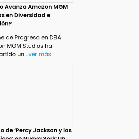
o Avanza Amazon MGM
os en Diversidad e
sión?
me de Progreso en DEIA
n MGM Studios ha
rtido un
...ver más
o de ‘Percy Jackson y los
icos’ en Nueva York: Un