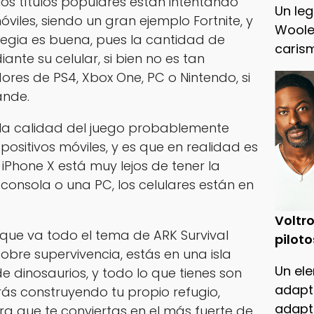
os títulos populares están intentando
Un leg
óviles, siendo un gran ejemplo Fortnite, y
Woole
tegia es buena, pues la cantidad de
caris
nte su celular, si bien no es tan
es de PS4, Xbox One, PC o Nintendo, si
ande.
la calidad del juego probablemente
ositivos móviles, y es que en realidad es
l iPhone X está muy lejos de tener la
onsola o una PC, los celulares están en
Voltro
 que va todo el tema de ARK Survival
piloto
obre supervivencia, estás en una isla
Un ele
e dinosaurios, y todo lo que tienes son
adapt
ás construyendo tu propio refugio,
adapt
 que te conviertas en el más fuerte de