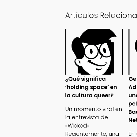
Artículos Relacion
¿Qué significa
Ge
‘holding space’ en
Ad
la cultura queer?
un
pe
Un momento viral en
Ba
la entrevista de
Net
«Wicked»
Recientemente, una
En