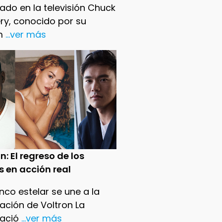
ado en la televisión Chuck
ry, conocido por su
m
...ver más
n: El regreso de los
s en acción real
nco estelar se une a la
ación de Voltron La
ació
...ver más