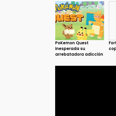
PoKemon Quest
For
Inesperada su
cop
arrebatadora adicción