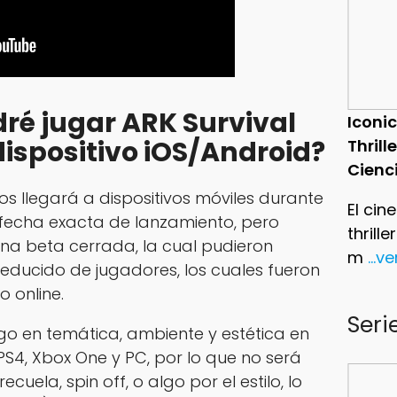
ré jugar ARK Survival
Iconic
dispositivo iOS/Android?
Thrill
Cienc
os llegará a dispositivos móviles durante
El cin
 fecha exacta de lanzamiento, pero
thrill
una beta cerrada, la cual pudieron
m
...v
educido de jugadores, los cuales fueron
 online.
Seri
go en temática, ambiente y estética en
PS4, Xbox One y PC, por lo que no será
cuela, spin off, o algo por el estilo, lo