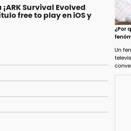
 ¡ARK Survival Evolved
tulo free to play en iOS y
¿Por q
fenóm
Un fe
televi
conve