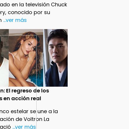
ado en la televisión Chuck
ry, conocido por su
m
...ver más
n: El regreso de los
s en acción real
nco estelar se une a la
ación de Voltron La
ació
...ver más