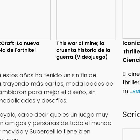
Iconic
tCraft ¡La nueva
This war of mine; la
ia de Fortnite!
cruenta historia de la
Thrill
guerra (Videojuego)
Cienc
El cin
 estos años ha tenido un sin fin de
thrill
a trayendo más cartas, modalidades de
m
...v
ambiaron para mejor el diseño, sin
modalidades y desafíos.
Seri
yale, cabe decir que es un juego muy
on amigos y personas de todo el mundo.
movido y Supercell lo tiene bien
ciones.