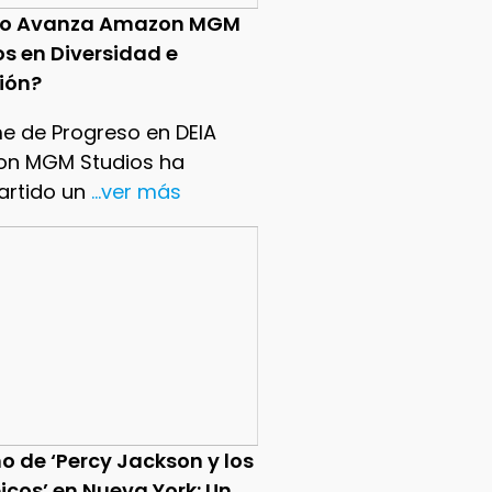
o Avanza Amazon MGM
os en Diversidad e
sión?
me de Progreso en DEIA
n MGM Studios ha
rtido un
...ver más
o de ‘Percy Jackson y los
icos’ en Nueva York: Un