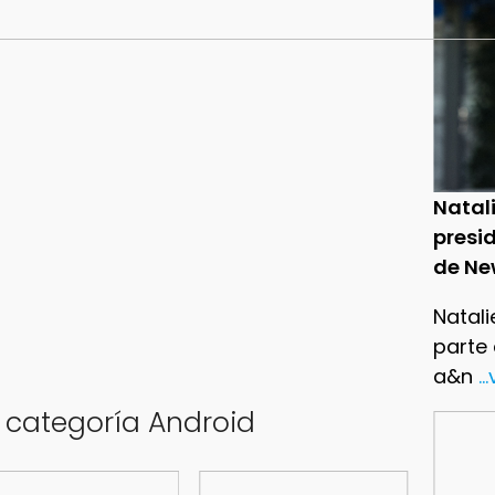
Natal
presid
de Ne
Natali
parte
a&n
..
a categoría Android