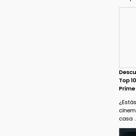
Descu
Top 1
Prime
¿Estás
cinema
casa
.