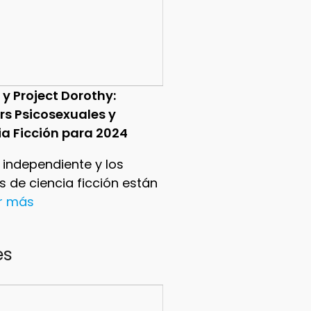
 y Project Dorothy:
ers Psicosexuales y
ia Ficción para 2024
e independiente y los
ers de ciencia ficción están
er más
es