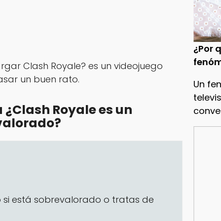
¿Por q
fenóm
gar Clash Royale? es un videojuego
asar un buen rato.
Un fe
televi
 ¿Clash Royale es un
conve
valorado?
 si está sobrevalorado o tratas de