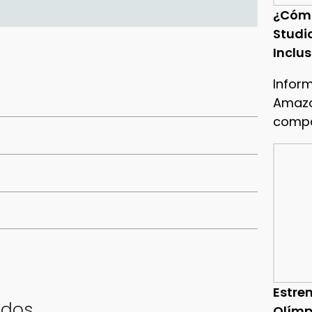
¿Cóm
Studi
Inclu
Infor
Amazo
compa
Estren
ados
Olímp