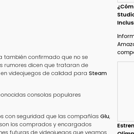
¿Cóm
Studi
Inclu
Infor
Amazo
compa
a también confirmado que no se
os rumores dicen que trataran de
y
en videojuegos de calidad para
Steam
s conocidas consolas populares
s con seguridad que las compañías
Glu
,
son los comprados y encargados
Estren
ones futuras de videojuegos que veamos
Olímp