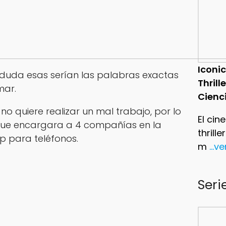
Iconic
 duda esas serían las palabras exactas
Thrill
mar.
Cienc
 quiere realizar un mal trabajo, por lo
El cin
que encargara a 4 compañías en la
thrill
p para teléfonos.
m
...v
Seri