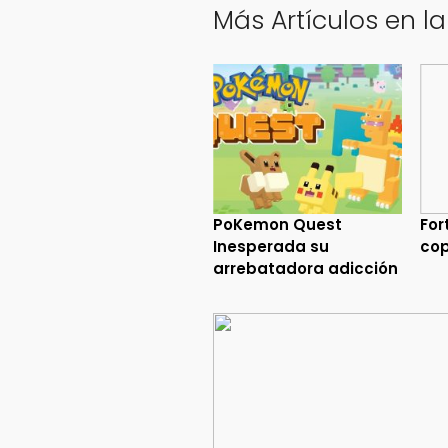
Más Artículos en l
PoKemon Quest
For
Inesperada su
cop
arrebatadora adicción