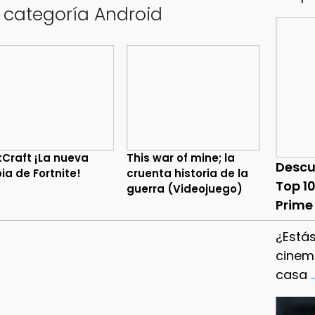
a categoría Android
tCraft ¡La nueva
This war of mine; la
Descu
ia de Fortnite!
cruenta historia de la
Top 1
guerra (Videojuego)
Prime
¿Estás
cinema
casa
.