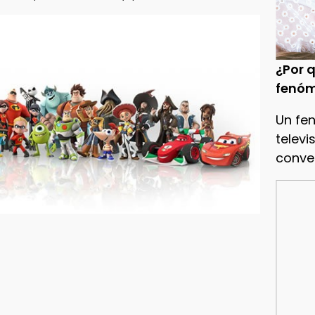
¿Por q
fenóm
Un fe
televi
conve