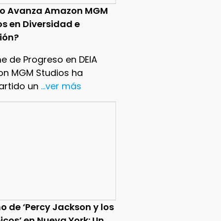
o Avanza Amazon MGM
os en Diversidad e
sión?
me de Progreso en DEIA
n MGM Studios ha
rtido un
...ver más
o de ‘Percy Jackson y los
icos’ en Nueva York: Un