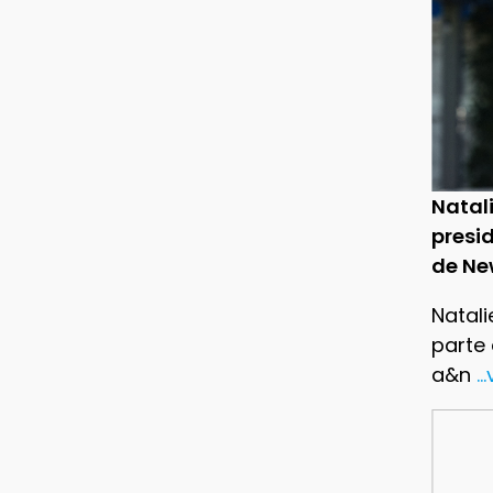
Natal
presid
de Ne
Natali
parte
a&n
..