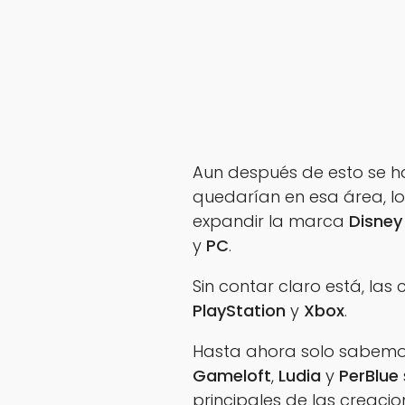
Aun después de esto se h
quedarían en esa área, l
expandir la marca
Disne
y
PC
.
Sin contar claro está, la
PlayStation
y
Xbox
.
Hasta ahora solo sabemo
Gameloft
,
Ludia
y
PerBlue
principales de las creaci