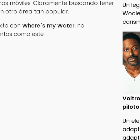
nos móviles. Claramente buscando tener
Un leg
n otro área tan popular.
Woole
caris
xito con
Where´s my Water
, no
ntos como este.
Voltro
piloto
Un ele
adapt
adapt