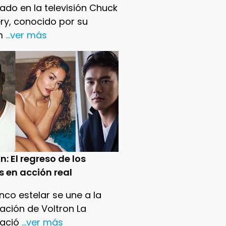
ado en la televisión Chuck
ry, conocido por su
m
...ver más
n: El regreso de los
s en acción real
nco estelar se une a la
ación de Voltron La
ació
...ver más