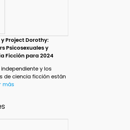
 y Project Dorothy:
ers Psicosexuales y
ia Ficción para 2024
e independiente y los
ers de ciencia ficción están
er más
es