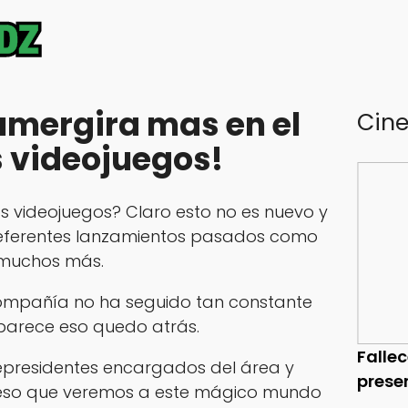
sumergira mas en el
Cin
 videojuegos!
s videojuegos? Claro esto no es nuevo y
ferentes lanzamientos pasados como
 muchos más.
ompañía no ha seguido tan constante
l parece eso quedo atrás.
Falle
epresidentes encargados del área y
prese
feso que veremos a este mágico mundo