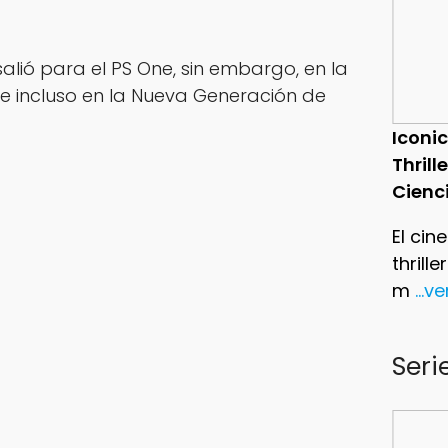
alió para el PS One, sin embargo, en la
le incluso en la Nueva Generación de
Iconic
Thrill
Cienc
El cin
thrill
m
...v
Seri