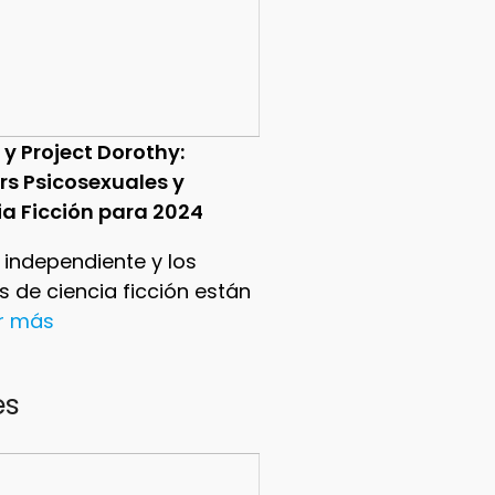
 y Project Dorothy:
ers Psicosexuales y
ia Ficción para 2024
e independiente y los
ers de ciencia ficción están
er más
es