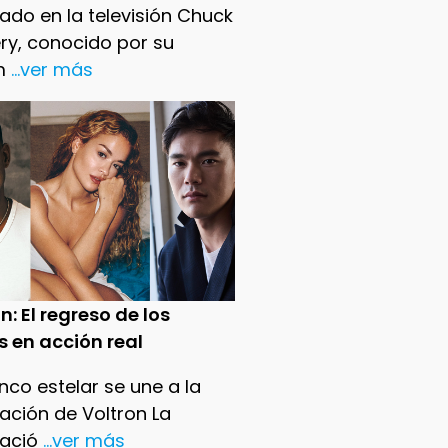
ado en la televisión Chuck
ry, conocido por su
m
...ver más
n: El regreso de los
s en acción real
nco estelar se une a la
ación de Voltron La
ació
...ver más