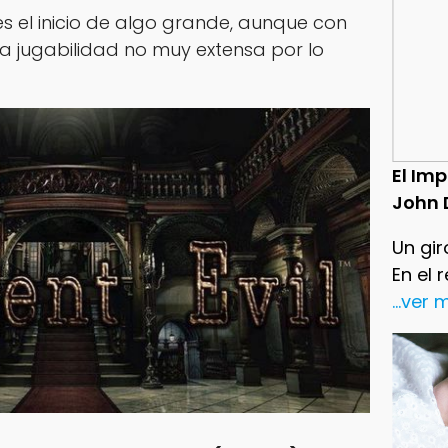
es el inicio de algo grande, aunque con
a jugabilidad no muy extensa por lo
El Im
John 
Un gir
En el 
...ver