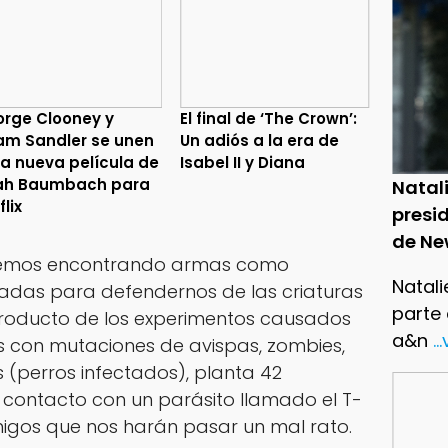
rge Clooney y
El final de ‘The Crown’:
m Sandler se unen
Un adiós a la era de
la nueva película de
Isabel II y Diana
ah Baumbach para
Natal
flix
presid
de Ne
 iremos encontrando armas como
Natali
adas para defendernos de las criaturas
parte
roducto de los experimentos causados
a&n
..
 con mutaciones de avispas, zombies,
s (perros infectados), planta 42
contacto con un parásito llamado el T-
nemigos que nos harán pasar un mal rato.