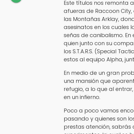
Este títulos nos remonta a
afueras de Raccoon City,
las Montañas Arklay, dond
asesinatos en los cuales 
señas de canibalismo. En 
quien junto con su compañ
los S.T.A.R.S. (Special Tac
estos al equipo Alpha, jun
En medio de un gran prob
una mansión que aparen
refugio, a lo que al entr
en un infierno.
Poco a poco vamos encon
pasando y quienes son los 
prestas atención, sabrás