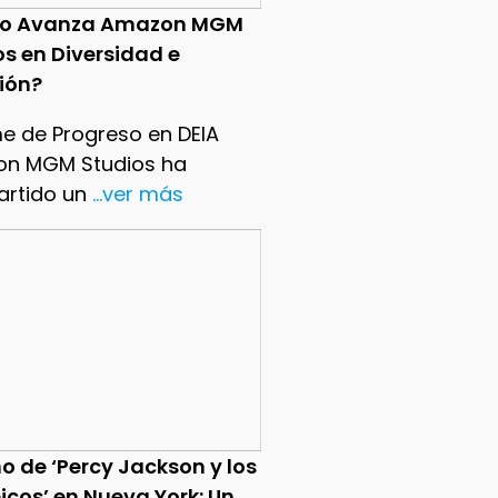
o Avanza Amazon MGM
os en Diversidad e
sión?
me de Progreso en DEIA
n MGM Studios ha
rtido un
...ver más
o de ‘Percy Jackson y los
icos’ en Nueva York: Un