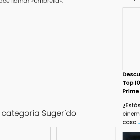
hace llamar «Umbrella».
Descu
Top 1
Prime
¿Estás
a categoría Sugerido
cinema
casa
.