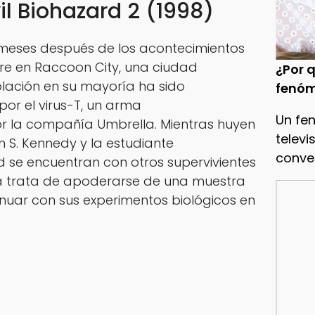
il Biohazard 2 (1998)
 meses después de los acontecimientos
rre en Raccoon City, una ciudad
¿Por q
ación en su mayoría ha sido
fenóm
or el virus-T, un arma
Un fe
or la compañía Umbrella. Mientras huyen
televi
on S. Kennedy y la estudiante
conve
eld se encuentran con otros supervivientes
a trata de apoderarse de una muestra
inuar con sus experimentos biológicos en