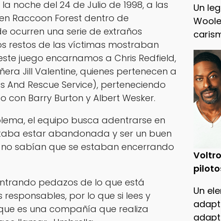
 la noche del 24 de Julio de 1998, a las
Un leg
 en Raccoon Forest dentro de
Woole
e ocurren una serie de extraños
caris
los restos de las víctimas mostraban
este juego encarnamos a Chris Redfield,
era Jill Valentine, quienes pertenecen a
tics And Rescue Service), perteneciendo
to con Barry Burton y Albert Wesker.
lema, el equipo busca adentrarse en
taba estar abandonada y ser un buen
ar, no sabían que se estaban encerrando
Voltro
piloto
trando pedazos de lo que está
Un ele
responsables, por lo que si lees y
adapt
 que es una compañía que realiza
adapt