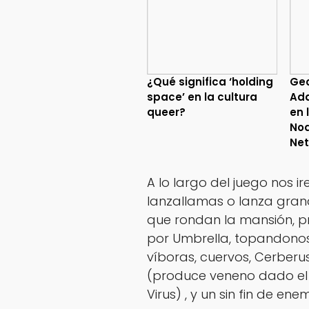
¿Qué significa ‘holding
Geo
space’ en la cultura
Ada
queer?
en 
No
Net
A lo largo del juego nos
lanzallamas o lanza gran
que rondan la mansión, p
por Umbrella, topandonos
víboras, cuervos, Cerberu
(produce veneno dado el 
Virus) , y un sin fin de e