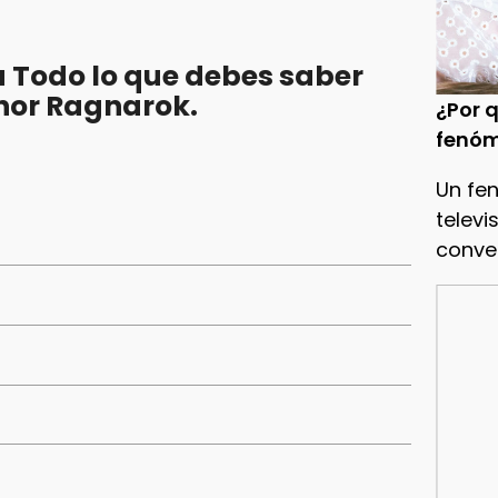
 Todo lo que debes saber
Thor Ragnarok.
¿Por q
fenóm
Un fe
televi
conve