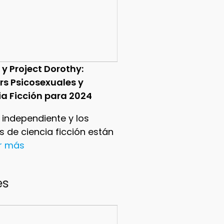
 y Project Dorothy:
ers Psicosexuales y
ia Ficción para 2024
e independiente y los
ers de ciencia ficción están
er más
es