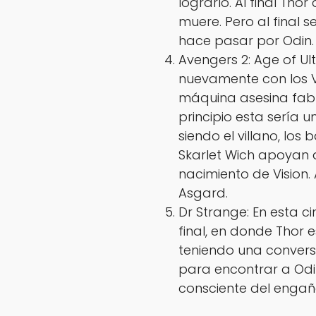
lograrlo. Al final Tho
muere. Pero al final s
hace pasar por Odin.
Avengers 2: Age of U
nuevamente con los 
máquina asesina fabr
principio esta sería 
siendo el villano, los
Skarlet Wich apoyan a
nacimiento de Vision. 
Asgard.
Dr Strange: En esta c
final, en donde Thor 
teniendo una conversa
para encontrar a Odi
consciente del engañ