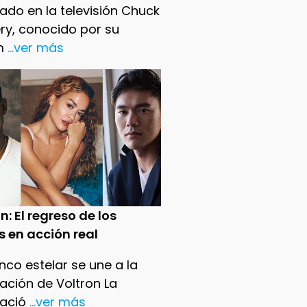
ado en la televisión Chuck
ry, conocido por su
m
...ver más
n: El regreso de los
s en acción real
nco estelar se une a la
ación de Voltron La
ació
...ver más