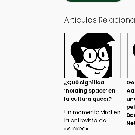
Artículos Relacion
¿Qué significa
Ge
‘holding space’ en
Ad
la cultura queer?
un
pe
Un momento viral en
Ba
la entrevista de
Net
«Wicked»