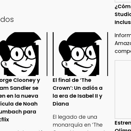
¿Cóm
Studi
ados
Inclu
Infor
Amazo
compa
orge Clooney y
El final de ‘The
am Sandler se
Crown’: Un adiós a
en en la nueva
la era de Isabel II y
lícula de Noah
Diana
umbach para
El legado de una
flix
Estren
monarquía en ‘The
Olímp