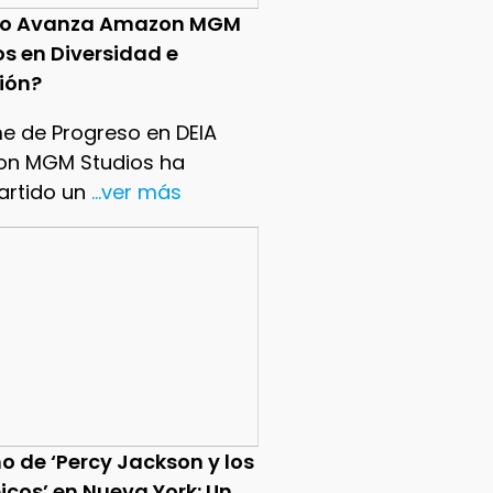
o Avanza Amazon MGM
os en Diversidad e
sión?
me de Progreso en DEIA
n MGM Studios ha
rtido un
...ver más
o de ‘Percy Jackson y los
icos’ en Nueva York: Un