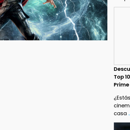
Descu
Top 1
Prime
¿Estás
cinema
casa
.