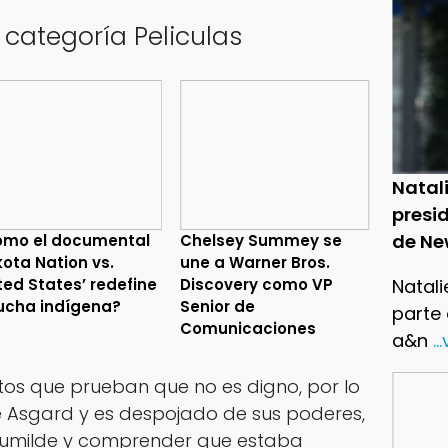
 categoría Peliculas
Natal
presid
de Ne
ómo el documental
Chelsey Summey se
kota Nation vs.
une a Warner Bros.
Natali
ted States’ redefine
Discovery como VP
lucha indígena?
Senior de
parte
Comunicaciones
a&n
..
tos que prueban que no es digno, por lo
 Asgard y es despojado de sus poderes,
humilde y comprender que estaba