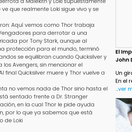
r derrota a Malekith y Loki supuestamente
e ve que realmente Loki sigue vivo y se
ltron: Aquí vemos como Thor trabaja
Vengadores para derrotar a una
icada por Tony Stark, aunque al
una protección para el mundo, terminó
El Im
 bandos se equilibran cuando Quicksilver y
John 
 los Avengers, sin mencionar el
Al final Quicksilver muere y Thor vuelve a
Un gir
En el 
inta no vemos nada de Thor sino hasta el
...ver
está sentado frente a Dr. Stranger
ción, en la cual Thor le pide ayuda
n, por lo que ya sabemos que está
o de Loki