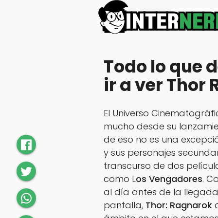
Todo lo que 
ir a ver Thor
El Universo Cinematográf
mucho desde su lanzamient
de eso no es una excepció
y sus personajes secundari
transcurso de dos películas
como L
os
Vengadores
. C
al día antes de la llegad
pantalla,
Thor: Ragnarok
d