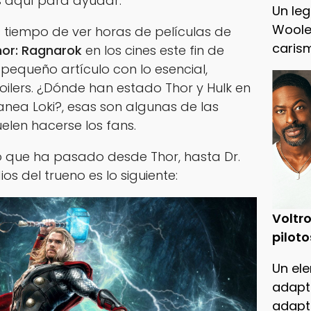
 aquí para ayudar.
Un leg
Woole
 tiempo de ver horas de películas de
caris
hor: Ragnarok
en los cines este fin de
 pequeño artículo con lo esencial,
oilers. ¿Dónde han estado Thor y Hulk en
anea Loki?, esas son algunas de las
len hacerse los fans.
lo que ha pasado desde Thor, hasta Dr.
os del trueno es lo siguiente:
Voltro
piloto
Un ele
adapt
adapt