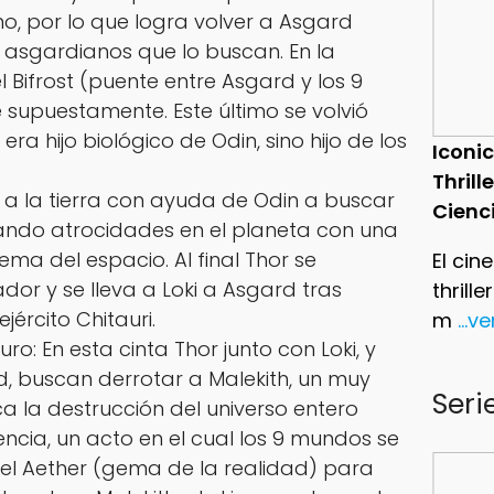
o, por lo que logra volver a Asgard
 asgardianos que lo buscan. En la
l Bifrost (puente entre Asgard y los 9
supuestamente. Este último se volvió
ra hijo biológico de Odin, sino hijo de los
Iconic
Thrill
 a la tierra con ayuda de Odin a buscar
Cienc
sando atrocidades en el planeta con una
gema del espacio. Al final Thor se
El cin
dor y se lleva a Loki a Asgard tras
thrill
ejército Chitauri.
m
...v
o: En esta cinta Thor junto con Loki, y
, buscan derrotar a Malekith, un muy
Seri
a la destrucción del universo entero
cia, un acto en el cual los 9 mundos se
r el Aether (gema de la realidad) para