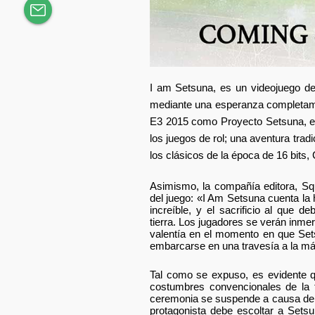
I am Setsuna, es un videojuego de r
mediante una esperanza completamen
E3 2015 como Proyecto Setsuna, es
los juegos de rol; una aventura tra
los clásicos de la época de 16 bits,
Asimismo, la compañía editora, Squ
del juego: «I Am Setsuna cuenta la h
increíble, y el sacrificio al que
tierra. Los jugadores se verán inme
valentía en el momento en que Set
embarcarse en una travesía a la más
Tal como se expuso, es evidente q
costumbres convencionales de la ti
ceremonia se suspende a causa de la
protagonista debe escoltar a Sets