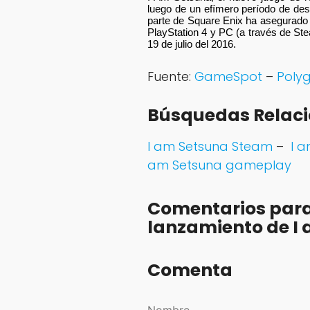
luego de un efímero período de des
parte de Square Enix ha asegurado q
PlayStation 4 y PC (a través de St
19 de julio del 2016.
Fuente:
GameSpot
–
Poly
Búsquedas Relac
I am Setsuna Steam
–
I a
am Setsuna gameplay
Comentarios para
lanzamiento de I 
Comenta