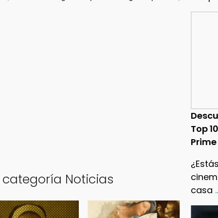
Descu
Top 1
Prime
¿Estás
 categoría Noticias
cinema
casa
.