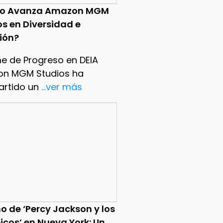
o Avanza Amazon MGM
os en Diversidad e
sión?
me de Progreso en DEIA
n MGM Studios ha
rtido un
...ver más
o de ‘Percy Jackson y los
icos’ en Nueva York: Un