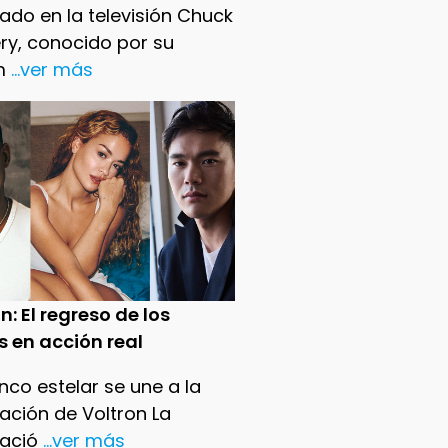
ado en la televisión Chuck
ry, conocido por su
m
...ver más
n: El regreso de los
s en acción real
nco estelar se une a la
ación de Voltron La
ació
...ver más