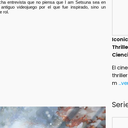
cha entrevista que no piensa que I am Setsuna sea en
l antiguo videojuego por el que fue inspirado, sino un
 rol.
Iconic
Thrill
Cienc
El cin
thrill
m
...v
Seri