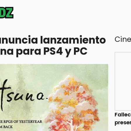
anuncia lanzamiento
Cin
una para PS4 y PC
Falle
prese