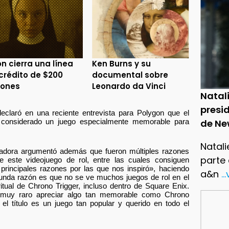
n cierra una línea
Ken Burns y su
crédito de $200
documental sobre
lones
Leonardo da Vinci
Natal
presid
eclaró en una reciente entrevista para Polygon que el
de Ne
s considerado un juego especialmente memorable para
Natali
lladora argumentó además que fueron múltiples razones
parte
e este videojuego de rol, entre las cuales consiguen
 principales razones por las que nos inspiró», haciendo
a&n
..
gunda razón es que no se ve muchos juegos de rol en el
tual de Chrono Trigger, incluso dentro de Square Enix.
 muy raro apreciar algo tan memorable como Chrono
 el título es un juego tan popular y querido en todo el