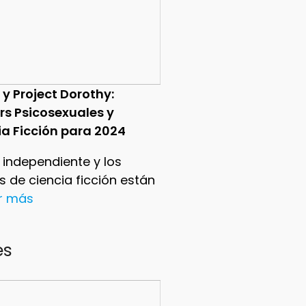
 y Project Dorothy:
ers Psicosexuales y
ia Ficción para 2024
e independiente y los
ers de ciencia ficción están
er más
es