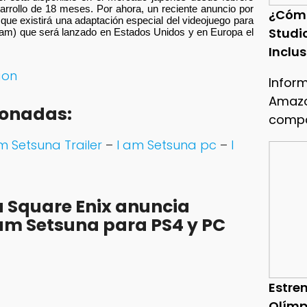
arrollo de 18 meses. Por ahora, un reciente anuncio por
¿Cóm
ue existirá una adaptación especial del videojuego para
Studi
eam) que será lanzado en Estados Unidos y en Europa el
Inclu
gon
Infor
Amazo
ionadas:
compa
m Setsuna Trailer
–
I am Setsuna pc
–
I
 Square Enix anuncia
am Setsuna para PS4 y PC
Estren
Olímp