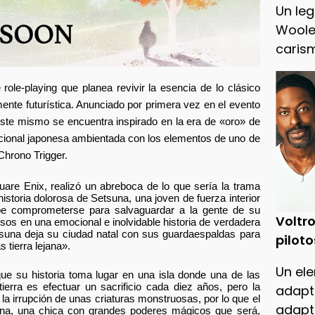
Un leg
Woole
caris
ole-playing que planea revivir la esencia de lo clásico
te futurística. Anunciado por primera vez en el evento
te mismo se encuentra inspirado en la era de «oro» de
dicional japonesa ambientada con los elementos de uno de
 Chrono Trigger.
are Enix, realizó un abreboca de lo que sería la trama
istoria dolorosa de Setsuna, una joven de fuerza interior
 debe comprometerse para salvaguardar a la gente de su
Voltro
rsos en una emocional e inolvidable historia de verdadera
suna deja su ciudad natal con sus guardaespaldas para
piloto
 tierra lejana».
Un ele
ue su historia toma lugar en una isla donde una de las
erra es efectuar un sacrificio cada diez años, pero la
adapt
 irrupción de unas criaturas monstruosas, por lo que el
adapt
una, una chica con grandes poderes mágicos que será,