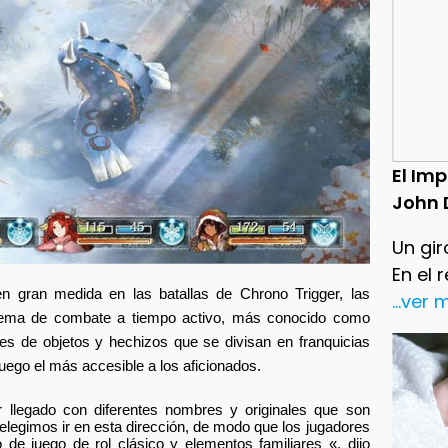
El Im
John 
Un gir
En el 
 gran medida en las batallas de Chrono Trigger, las
...ver
stema de combate a tiempo activo, más conocido como
s de objetos y hechizos que se divisan en franquicias
uego el más accesible a los aficionados.
r llegado con diferentes nombres y originales que son
 elegimos ir en esta dirección, de modo que los jugadores
 de juego de rol clásico y elementos familiares «, dijo