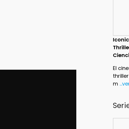
Iconic
Thrill
Cienc
El cin
thrill
m
...v
Seri